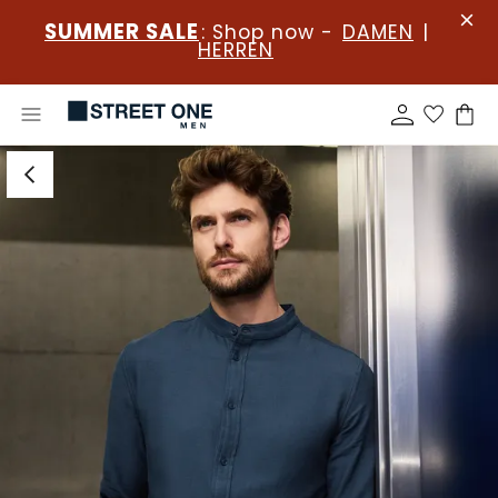
SUMMER SALE
: Shop now -
DAMEN
|
HERREN