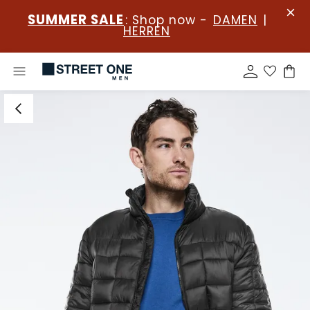
SUMMER SALE
: Shop now -
DAMEN
|
HERREN