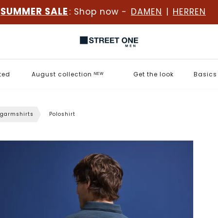
SUMMER SALE
: Shop now -
DAMEN
|
HERREN
ted
August collection ᴺᴱᵂ
Get the look
Basics
garmshirts
Poloshirt