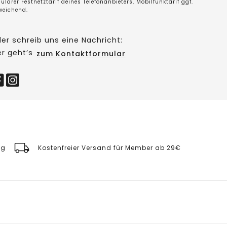
ulärer Festnetztarif deines Telefonanbieters, Mobilfunktarif ggf.
weichend.
er schreib uns eine Nachricht:
er geht’s
zum Kontaktformular
ng
Kostenfreier Versand für Member ab 29€