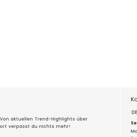
K
0
Von aktuellen Trend-Highlights über
Se
fort verpasst du nichts mehr!
Mo