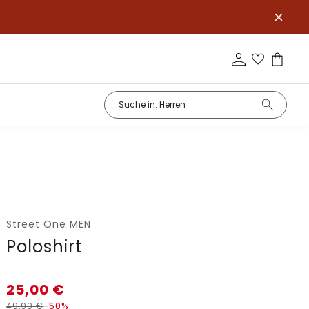
Street One MEN
Poloshirt
25,00
€
49,99
€
-50%