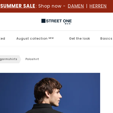
SUMMER SALE
: Shop now -
DAMEN
|
HERREN
ted
August collection ᴺᴱᵂ
Get the look
Basics
garmshirts
Poloshirt