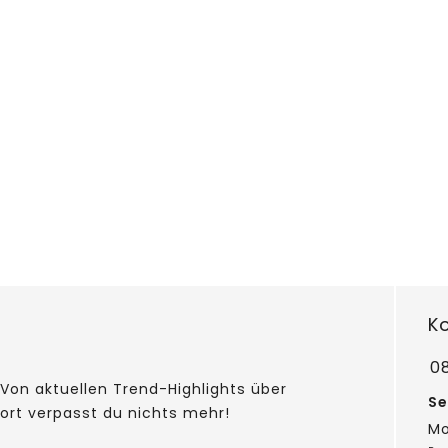
K
0
Von aktuellen Trend-Highlights über
Se
fort verpasst du nichts mehr!
Mo