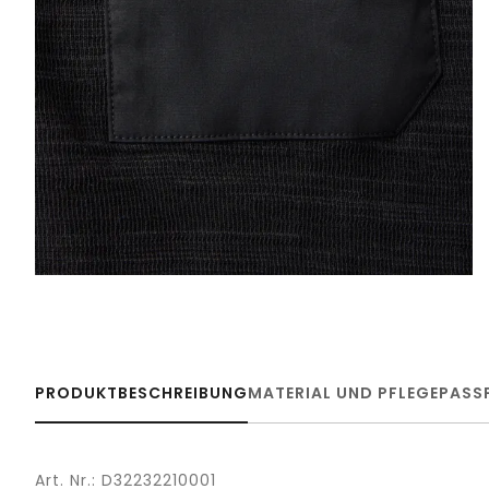
PRODUKTBESCHREIBUNG
MATERIAL UND PFLEGE
PASS
Art. Nr.: D32232210001