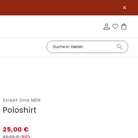
Street One MEN
Poloshirt
25,00
€
49,99
€
-50%