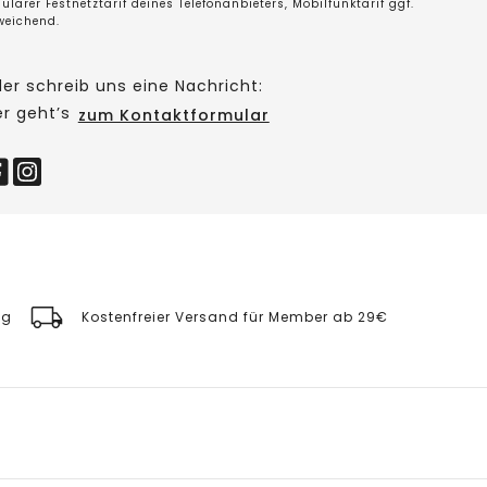
ulärer Festnetztarif deines Telefonanbieters, Mobilfunktarif ggf.
weichend.
er schreib uns eine Nachricht:
er geht’s
zum Kontaktformular
ng
Kostenfreier Versand für Member ab 29€