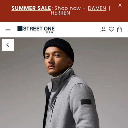
SUMMER SALE
: Shop now -
DAMEN
|
HERREN