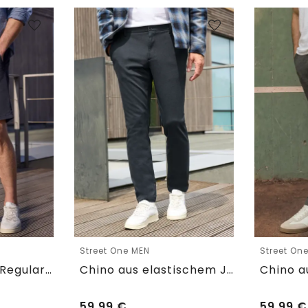
Street One MEN
Street On
Chino Shorts im Regular Fit mit Flexbund
Chino aus elastischem Jersey mit Flexbund
59,99
€
59,99
€