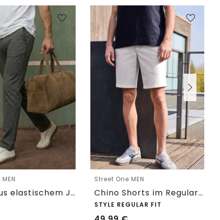
e MEN
Street One MEN
Chino aus elastischem Jersey mit Flexbund
Chino Shorts im Regular Fit mit Flexbund
STYLE REGULAR FIT
49,99
€