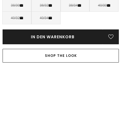
38/30
38/32
38/34
40/30
40/32
40/34
IN DEN WARENKORB
SHOP THE LOOK