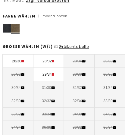
inkl. MwSt.
zzgl. Versandkosten
FARBE WÄHLEN
|
mocha brown
GRÖSSE WÄHLEN
(W/L)
Größentabelle
|
28/30
28/32
28/34
29/30
29/32
29/34
30/30
30/32
30/34
31/30
31/32
31/34
32/30
32/32
32/34
33/30
33/32
33/34
34/30
34/32
34/34
36/30
36/32
36/34