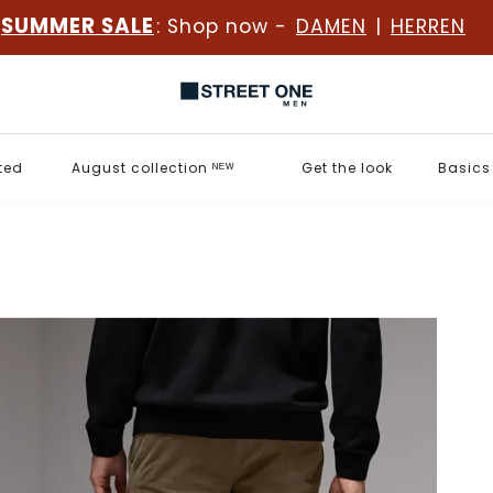
SUMMER SALE
: Shop now -
DAMEN
|
HERREN
ted
August collection ᴺᴱᵂ
Get the look
Basics