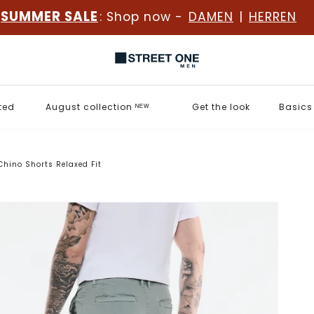
SUMMER SALE
: Shop now -
DAMEN
|
HERREN
ted
August collection ᴺᴱᵂ
Get the look
Basics
Chino Shorts Relaxed Fit