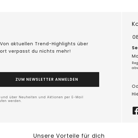
K
0
Von aktuellen Trend-Highlights über
Se
fort verpasst du nichts mehr!
Mo
Reg
ab
ZUM NEWSLETTER ANMELDEN
Od
Hi
n und über Neuheiten und Aktionen per E-Mail
ufen werden.
Unsere Vorteile für dich