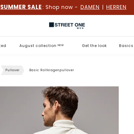
SUMMER SALE
: Shop now -
DAMEN
|
HERREN
ted
August collection ᴺᴱᵂ
Get the look
Basics
Pullover
Basic Rollkragenpullover