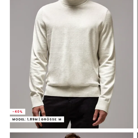
-40%
MODEL: 1,89M | GRÖSSE: M