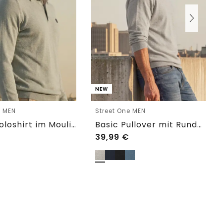
NEW
e MEN
Street One MEN
Strick Poloshirt im Mouliné Look
Basic Pullover mit Rundhals in Unifarbe
39,99
€