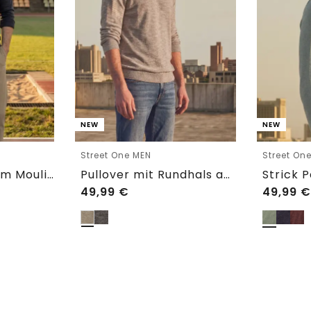
NEW
NEW
Street One MEN
Street On
Strick Poloshirt im Mouliné Look
Pullover mit Rundhals aus reiner Baumwolle
49,99
€
49,99
€