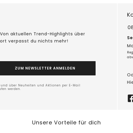
K
0
Von aktuellen Trend-Highlights über
Se
fort verpasst du nichts mehr!
Mo
Reg
ab
ZUM NEWSLETTER ANMELDEN
Od
Hi
n und über Neuheiten und Aktionen per E-Mail
ufen werden.
Unsere Vorteile für dich