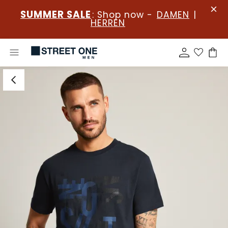
SUMMER SALE
: Shop now -
DAMEN
|
HERREN