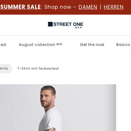
SUMMER SALE
: Shop now -
DAMEN
|
HERREN
ted
August collection ᴺᴱᵂ
Get the look
Basics
hirts
T-Shirt mit Farbverlauf