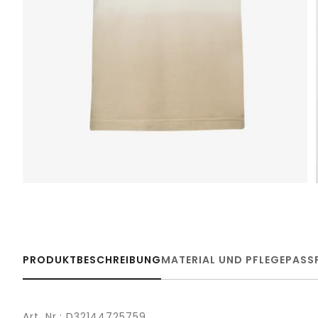
PRODUKTBESCHREIBUNG
MATERIAL UND PFLEGE
PASS
Art. Nr.: D32144725759