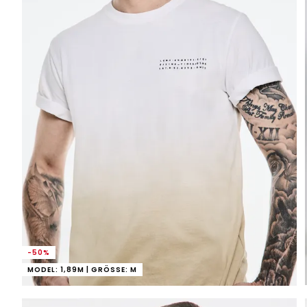
-50%
MODEL: 1,89M | GRÖSSE: M