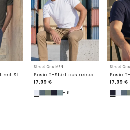
Street One MEN
Street On
Cosy Slub T-Shirt mit Struktur
Basic T-Shirt aus reiner Baumwolle
17,99
€
17,99
€
+ 8