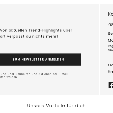
K
0
Von aktuellen Trend-Highlights über
Se
fort verpasst du nichts mehr!
Mo
Reg
ab
ZUM NEWSLETTER ANMELDEN
Od
Hi
n und über Neuheiten und Aktionen per E-Mail
ufen werden.
Unsere Vorteile für dich