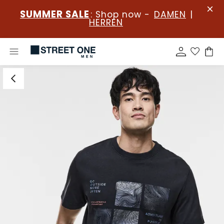
SUMMER SALE
: Shop now -
DAMEN
|
HERREN