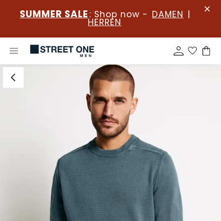
SUMMER SALE
: Shop now -
DAMEN
|
HERREN