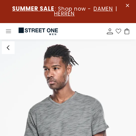
SUMMER SALE
: Shop now -
DAMEN
|
HERREN