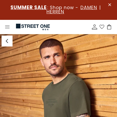
SUMMER SALE
: Shop now -
DAMEN
|
HERREN