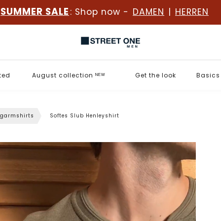
SUMMER SALE
: Shop now -
DAMEN
|
HERREN
ted
August collection ᴺᴱᵂ
Get the look
Basics
garmshirts
Softes Slub Henleyshirt