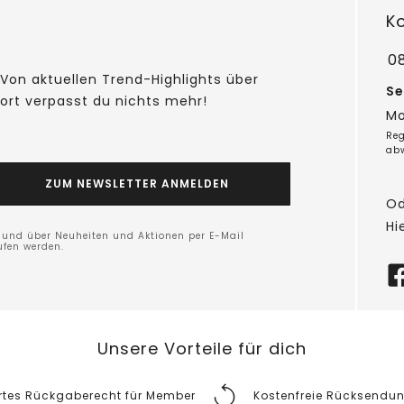
K
0
Von aktuellen Trend-Highlights über
Se
fort verpasst du nichts mehr!
Mo
Reg
ab
ZUM NEWSLETTER ANMELDEN
Od
Hi
n und über Neuheiten und Aktionen per E-Mail
ufen werden.
Unsere Vorteile für dich
rtes Rückgaberecht für Member
Kostenfreie Rücksendu