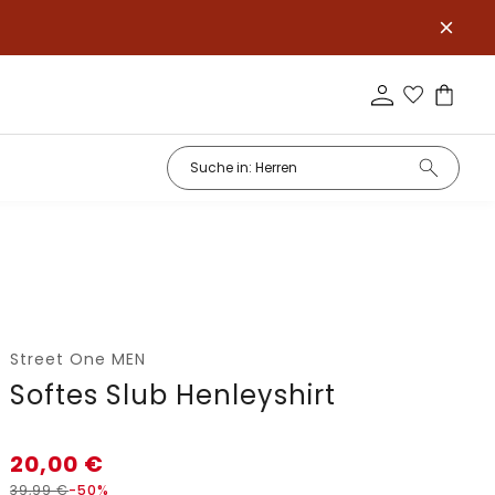
Street One MEN
Softes Slub Henleyshirt
20,00
€
39,99
€
-50%