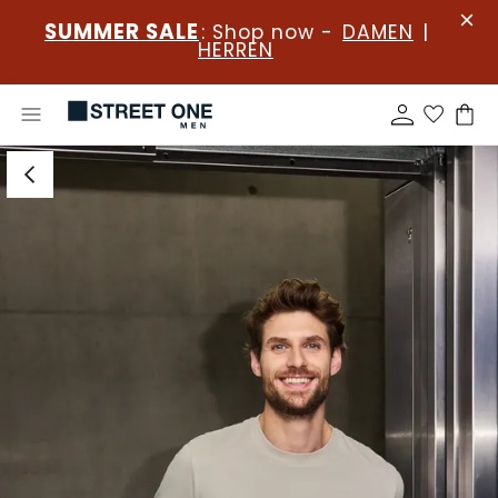
SUMMER SALE
: Shop now -
DAMEN
|
HERREN