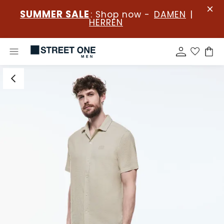
SUMMER SALE
: Shop now -
DAMEN
|
HERREN