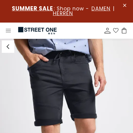
SUMMER SALE
: Shop now -
DAMEN
|
HERREN