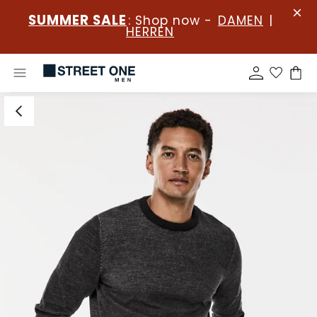
SUMMER SALE
: Shop now -
DAMEN
|
HERREN