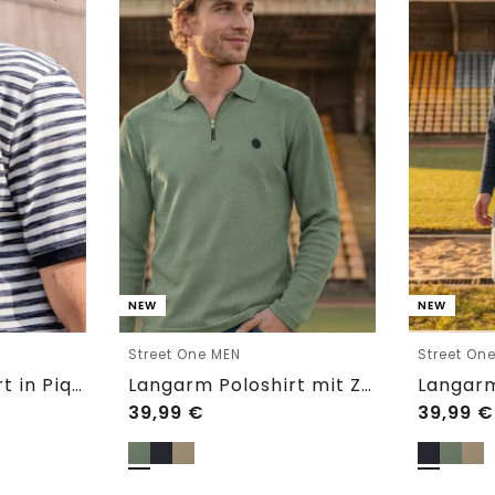
NEW
NEW
Street One MEN
Street On
Kurzarm Poloshirt in Piquéstruktur
Langarm Poloshirt mit Zipperdetail
39,99
€
39,99
€