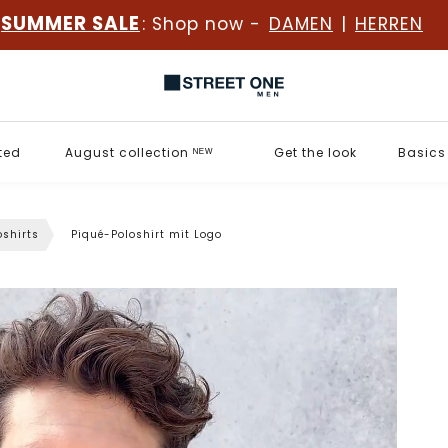
SUMMER SALE
: Shop now -
DAMEN
|
HERREN
ted
August collection ᴺᴱᵂ
Get the look
Basics
oshirts
Piqué-Poloshirt mit Logo