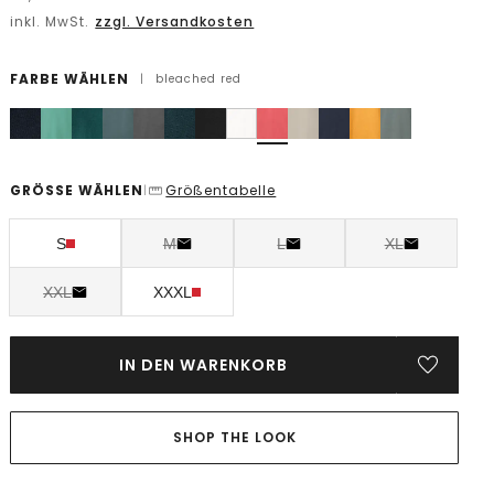
inkl. MwSt.
zzgl. Versandkosten
FARBE WÄHLEN
|
bleached red
GRÖSSE WÄHLEN
Größentabelle
|
S
M
L
XL
XXL
XXXL
IN DEN WARENKORB
SHOP THE LOOK