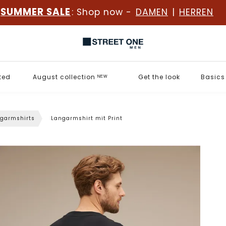
SUMMER SALE
: Shop now -
DAMEN
|
HERREN
ted
August collection ᴺᴱᵂ
Get the look
Basics
garmshirts
Langarmshirt mit Print