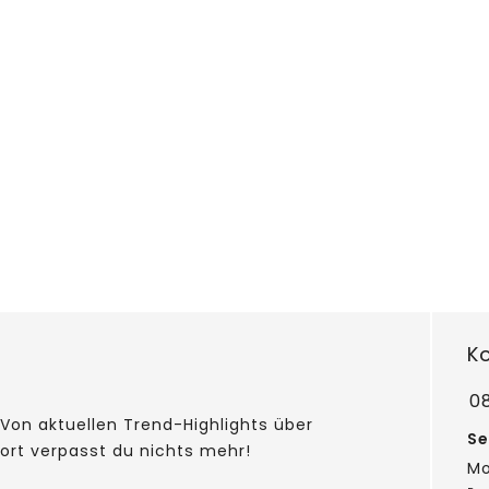
K
0
Von aktuellen Trend-Highlights über
Se
fort verpasst du nichts mehr!
Mo