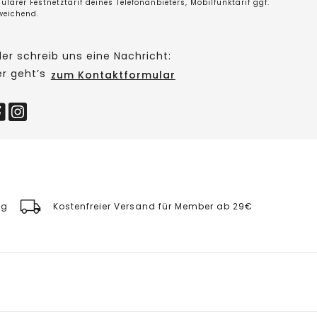
ulärer Festnetztarif deines Telefonanbieters, Mobilfunktarif ggf.
weichend.
er schreib uns eine Nachricht:
er geht’s
zum Kontaktformular
ng
Kostenfreier Versand für Member ab 29€