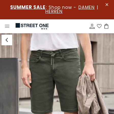
SUMMER SALE
: Shop now -
DAMEN
|
HERREN