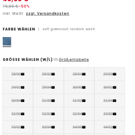
79,99
€
-50%
inkl. MwSt.
zzgl. Versandkosten
FARBE WÄHLEN
|
soft greencast random wash
GRÖSSE WÄHLEN
(W/L)
Größentabelle
|
28/30
28/32
28/34
29/30
29/32
29/34
30/30
30/32
30/34
31/30
31/32
31/34
32/30
32/32
32/34
33/30
33/32
33/34
34/30
34/32