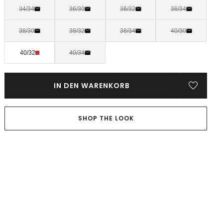
34/34
36/30
36/32
36/34
38/30
38/32
38/34
40/30
40/32
40/34
IN DEN WARENKORB
SHOP THE LOOK