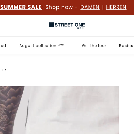
SUMMER SALE
: Shop now -
DAMEN
|
HERREN
ted
August collection ᴺᴱᵂ
Get the look
Basics
 Fit