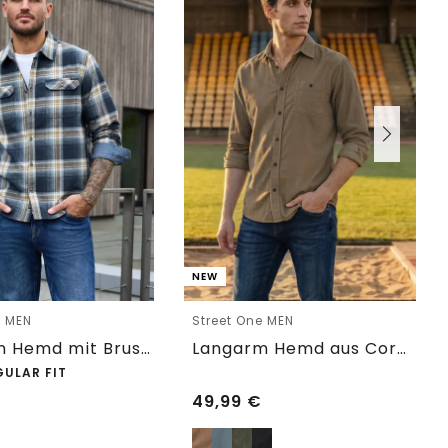
NEW
e MEN
Street One MEN
Langarm Hemd mit Brusttaschen und Karomuster
Langarm Hemd aus Cord in Unifarbe
GULAR FIT
49,99
€