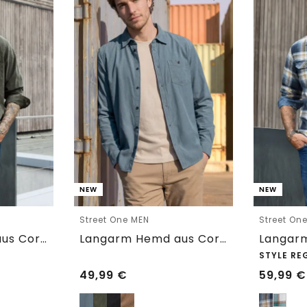
NEW
NEW
Street One MEN
Street On
Langarm Hemd aus Cord in Unifarbe
Langarm Hemd aus Cord in Unifarbe
STYLE RE
49,99
€
59,99
€