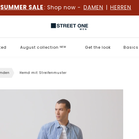
SUMMER SALE
: Shop now -
DAMEN
|
HERREN
ted
August collection ᴺᴱᵂ
Get the look
Basics
mden
Hemd mit Streifenmuster