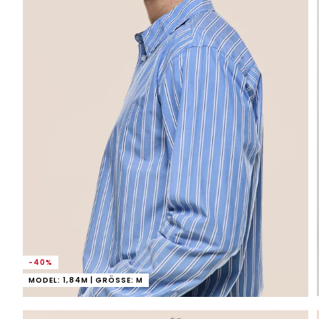
-40%
MODEL: 1,84M | GRÖSSE: M