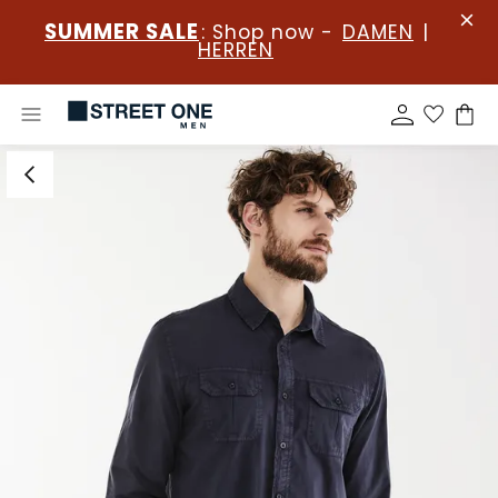
SUMMER SALE
: Shop now -
DAMEN
|
HERREN