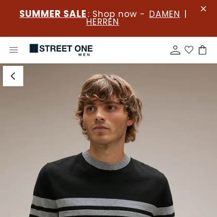
SUMMER SALE
: Shop now -
DAMEN
|
HERREN