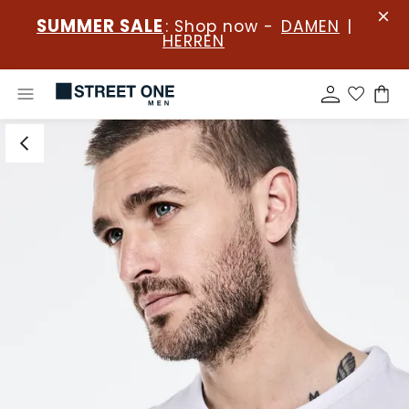
SUMMER SALE
: Shop now -
DAMEN
|
HERREN