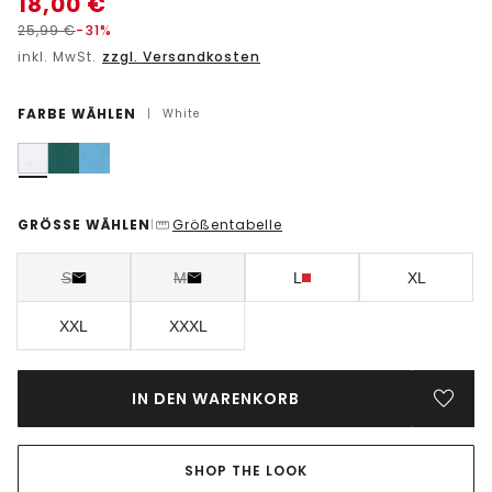
18,00
€
25,99
€
-31%
inkl. MwSt.
zzgl. Versandkosten
FARBE WÄHLEN
|
White
GRÖSSE WÄHLEN
Größentabelle
|
S
M
L
XL
XXL
XXXL
IN DEN WARENKORB
SHOP THE LOOK