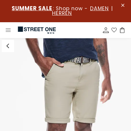
SUMMER SALE
: Shop now -
DAMEN
|
HERREN