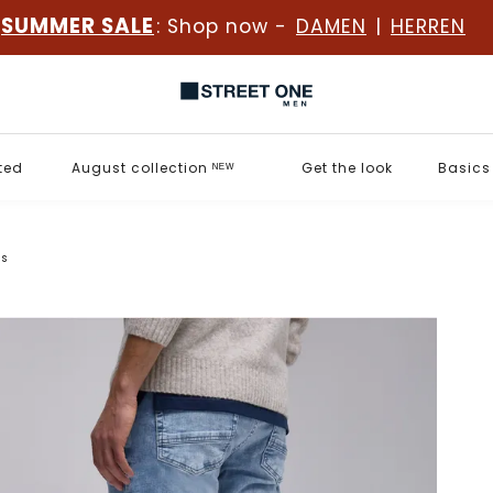
SUMMER SALE
: Shop now -
DAMEN
|
HERREN
ted
August collection ᴺᴱᵂ
Get the look
Basics
ns