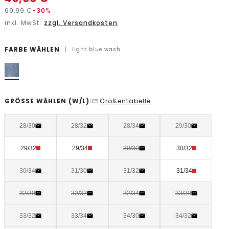
69,99
€
-30%
inkl. MwSt.
zzgl. Versandkosten
FARBE WÄHLEN
|
light blue wash
GRÖSSE WÄHLEN
(W/L)
Größentabelle
|
28/30
28/32
28/34
29/30
29/32
29/34
30/30
30/32
30/34
31/30
31/32
31/34
32/30
32/32
32/34
33/30
33/32
33/34
34/30
34/32