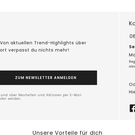
K
0
Von aktuellen Trend-Highlights über
Se
fort verpasst du nichts mehr!
Mo
Reg
ab
ZUM NEWSLETTER ANMELDEN
Od
Hi
n und über Neuheiten und Aktionen per E-Mail
ufen werden.
Unsere Vorteile für dich