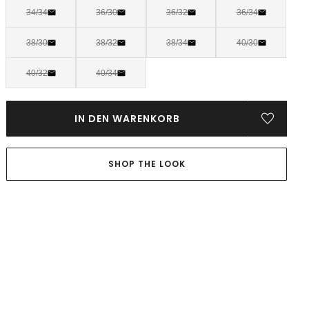
34/34
36/30
36/32
36/34
38/30
38/32
38/34
40/30
40/32
40/34
IN DEN WARENKORB
SHOP THE LOOK