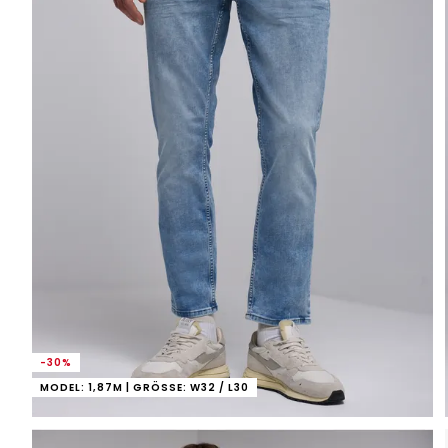
-30%
MODEL: 1,87M | GRÖSSE: W32 / L30