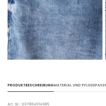
PRODUKTBESCHREIBUNG
MATERIAL UND PFLEGE
PASS
Art. Nr.: D37864014985