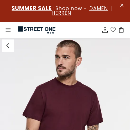
SUMMER SALE
: Shop now -
DAMEN
|
HERREN