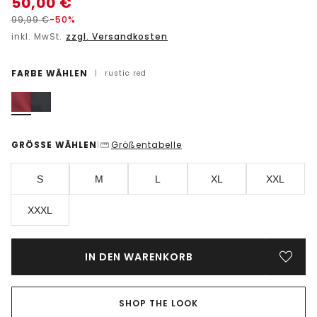
50,00
€
99,99
€
-50%
inkl. MwSt.
zzgl. Versandkosten
FARBE WÄHLEN
|
rustic red
GRÖSSE WÄHLEN
Größentabelle
|
S
M
L
XL
XXL
XXXL
IN DEN WARENKORB
SHOP THE LOOK