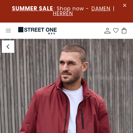
SUMMER SALE
: Shop now -
DAMEN
|
HERREN