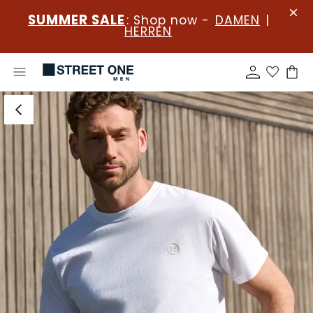
SUMMER SALE
: Shop now -
DAMEN
|
HERREN