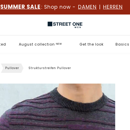
SUMMER SALE
: Shop now -
DAMEN
|
HERREN
ted
August collection ᴺᴱᵂ
Get the look
Basics
Pullover
Strukturstreifen Pullover