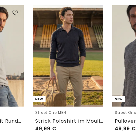
NEW
NEW
Street One MEN
Street On
Basic Pullover mit Rundhals in Unifarbe
Strick Poloshirt im Mouliné Look
49,99
€
49,99
€