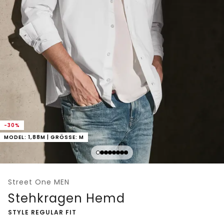
-30%
MODEL: 1,88M | GRÖSSE: M
Street One MEN
Stehkragen Hemd
-
STYLE REGULAR FIT