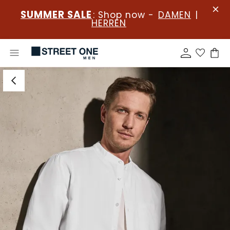
SUMMER SALE
: Shop now -
DAMEN
|
HERREN