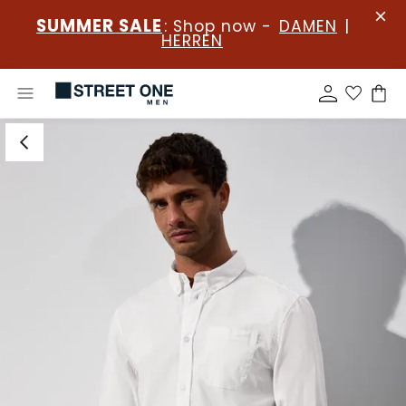
SUMMER SALE
: Shop now -
DAMEN
|
HERREN