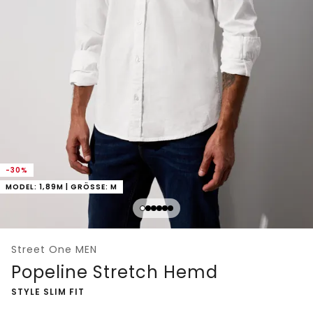
-30%
MODEL: 1,89M | GRÖSSE: M
Street One MEN
Popeline Stretch Hemd
-
STYLE SLIM FIT