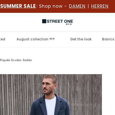
SUMMER SALE
: Shop now -
DAMEN
|
HERREN
ted
August collection ᴺᴱᵂ
Get the look
Basics
Piquée Scuba-Sakko