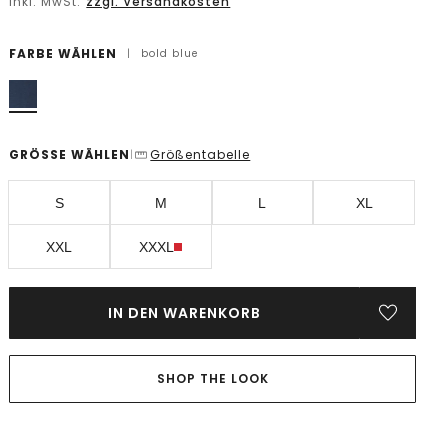
inkl. MwSt.
zzgl. Versandkosten
FARBE WÄHLEN
|
bold blue
GRÖSSE WÄHLEN
Größentabelle
|
S
M
L
XL
XXL
XXXL
IN DEN WARENKORB
SHOP THE LOOK