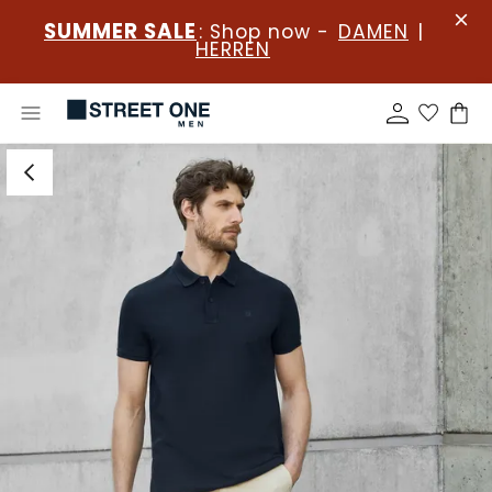
SUMMER SALE
: Shop now -
DAMEN
|
HERREN