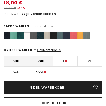
18,00
€
29,99
€
-40%
inkl. MwSt.
zzgl. Versandkosten
FARBE WÄHLEN
|
dark ink blue
GRÖSSE WÄHLEN
Größentabelle
|
S
M
L
XL
XXL
XXXL
IN DEN WARENKORB
SHOP THE LOOK