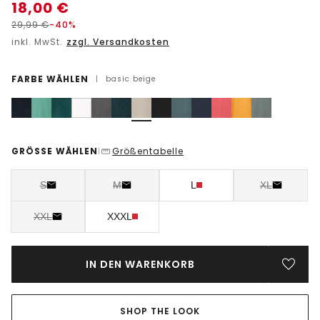
18,00
€
29,99
€
-40%
inkl. MwSt.
zzgl. Versandkosten
FARBE WÄHLEN
|
basic beige
GRÖSSE WÄHLEN
Größentabelle
|
S
M
L
XL
XXL
XXXL
IN DEN WARENKORB
SHOP THE LOOK