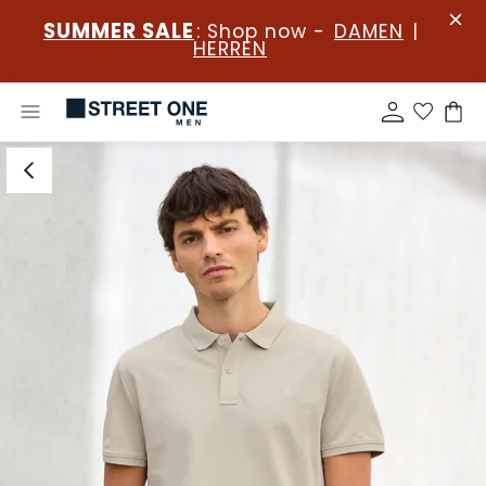
SUMMER SALE
: Shop now -
DAMEN
|
HERREN