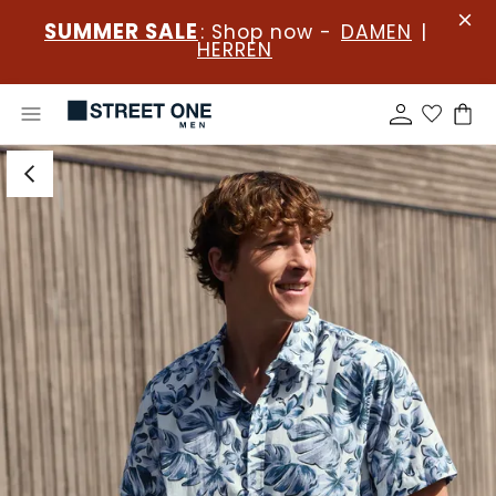
SUMMER SALE
: Shop now -
DAMEN
|
HERREN