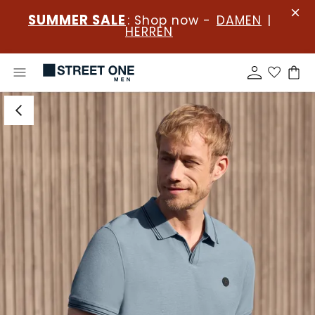
SUMMER SALE
: Shop now -
DAMEN
|
HERREN