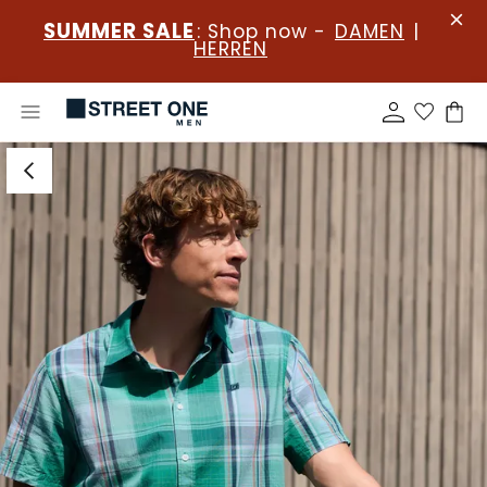
SUMMER SALE
: Shop now -
DAMEN
|
HERREN