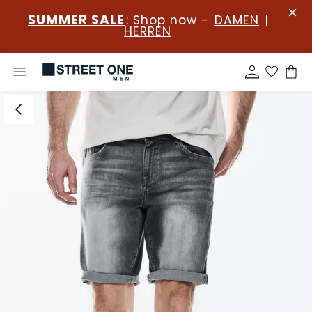
SUMMER SALE
: Shop now -
DAMEN
|
HERREN