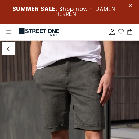
SUMMER SALE
: Shop now -
DAMEN
|
HERREN