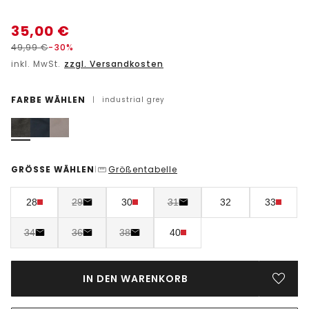
35,00
€
49,99
€
-30%
inkl. MwSt.
zzgl. Versandkosten
FARBE WÄHLEN
|
industrial grey
GRÖSSE WÄHLEN
Größentabelle
|
28
29
30
31
32
33
34
36
38
40
IN DEN WARENKORB