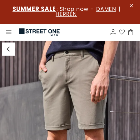
SUMMER SALE
: Shop now -
DAMEN
|
HERREN