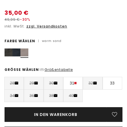
35,00
€
49,99
€
-30%
inkl. MwSt.
zzgl. Versandkosten
FARBE WÄHLEN
|
warm sand
GRÖSSE WÄHLEN
Größentabelle
|
28
29
30
31
32
33
34
36
38
40
IN DEN WARENKORB