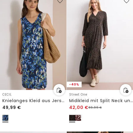
-40%
CECIL
Street One
Knielanges Kleid aus Jersey mit Print
Midikleid mit Split Neck und Print
49,99
€
42,00
€
69,99
€