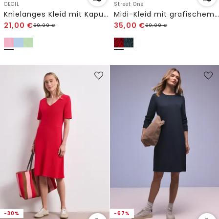
CECIL
Street One
Knielanges Kleid mit Kapuze
Midi-Kleid mit grafischem Print
21,00
€
35,00
€
69,99
€
69,99
€
-30%
-67%