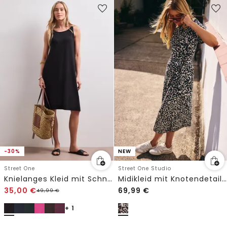
-30%
NEW
Street One
Street One Studio
Knielanges Kleid mit Schnallendetail
Midikleid mit Knotendetail und Leo-Print
35,00
€
69,99
€
49,99
€
+ 1