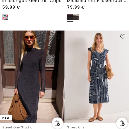
Knielanges Kleid mit Capsleeves
Midikleid mit Plisséerock und Streifen
59,99
€
79,99
€
NEW
Street One Studio
Street One