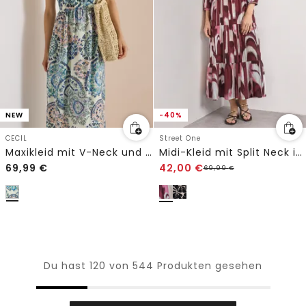
NEW
-40%
CECIL
Street One
Maxikleid mit V-Neck und Print
Midi-Kleid mit Split Neck im Ethno-Look
69,99
€
42,00
€
69,99
€
Du hast 120 von 544 Produkten gesehen