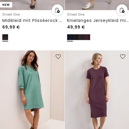
NEW
Street One
Street One
Midikleid mit Plisséerock und Print
Knielanges Jerseykleid mit Rundhals
69,99
€
49,99
€