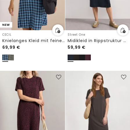
NEW
CECIL
Street One
Knielanges Kleid mit feinem Karomuster
Midikleid in Rippstruktur mit Rundhals
69,99
€
59,99
€