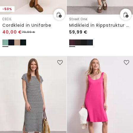
-50%
CECIL
Street One
Cordkleid in Unifarbe
Midikleid in Rippstruktur mit Rundhals
40,00
€
59,99
€
79,99
€