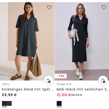
-70%
CECIL
Street One
Knielanges Kleid mit Split Neck
Midi-Kleid mit seitlichen Schlitzen
59,99
€
21,00
€
69,99
€