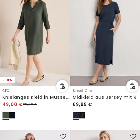
-30%
CECIL
Street One
Knielanges Kleid in Musselin-Qualität
Midikleid aus Jersey mit Rundhals
49,00
€
69,99
€
69,99
€