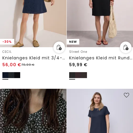
-30%
NEW
CECIL
Street One
Knielanges Kleid mit 3/4-Arm und Stickerei
Knielanges Kleid mit Rundhals
56,00
€
59,99
€
79,99
€