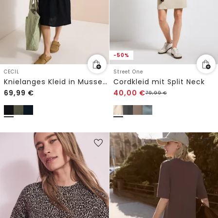
-50%
CECIL
Street One
Knielanges Kleid in Musselinqualität
Cordkleid mit Split Neck
69,99
€
40,00
€
79,99
€