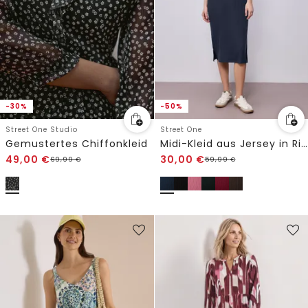
-30%
-50%
Street One Studio
Street One
Gemustertes Chiffonkleid
Midi-Kleid aus Jersey in Rippstruktur
49,00
€
30,00
€
69,99
€
59,99
€