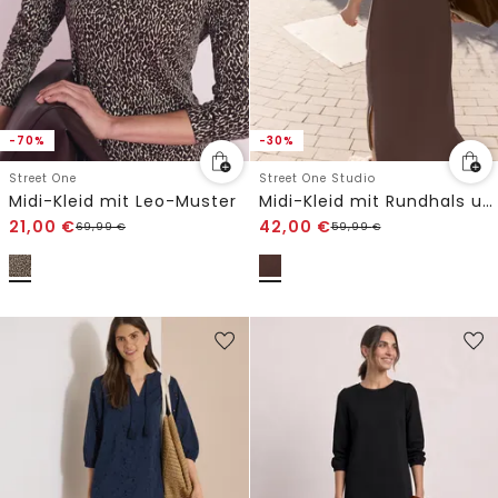
-70%
-30%
Street One
Street One Studio
Midi-Kleid mit Leo-Muster
Midi-Kleid mit Rundhals und Knopfdetail
21,00
€
42,00
€
69,99
€
59,99
€