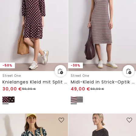
-50%
-30%
Street One
Street One
Knielanges Kleid mit Split Neck und Print
Midi-Kleid in Strick-Optik mit Streifen
30,00
€
49,00
€
59,99
€
69,99
€