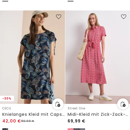
-30%
CECIL
Street One
Knielanges Kleid mit Capsleeves
Midi-Kleid mit Zick-Zack-Muster
42,00
€
69,99
€
59,99
€