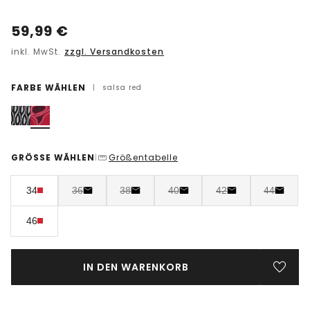
59,99
€
inkl. MwSt.
zzgl. Versandkosten
FARBE WÄHLEN
|
salsa red
GRÖSSE WÄHLEN
Größentabelle
|
34
36
38
40
42
44
46
IN DEN WARENKORB