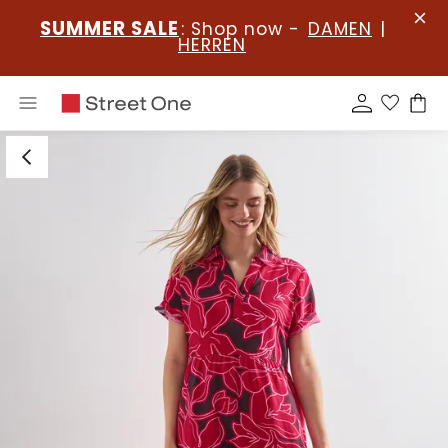
SUMMER SALE
: Shop now -
DAMEN
|
HERREN