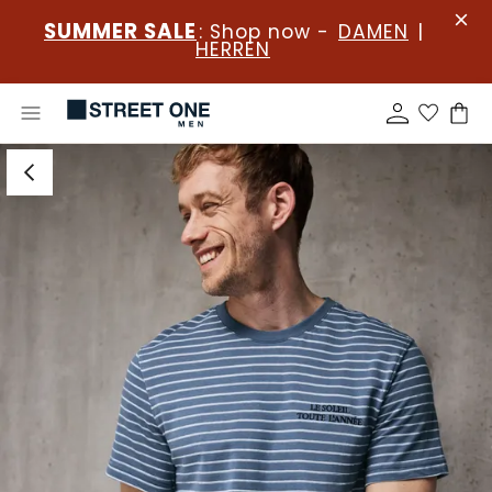
SUMMER SALE
: Shop now -
DAMEN
|
HERREN