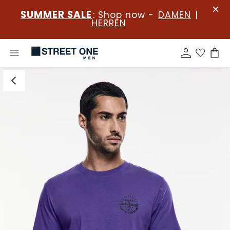
SUMMER SALE
: Shop now -
DAMEN
|
HERREN