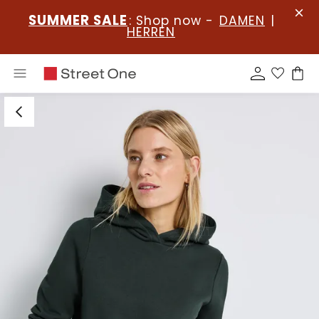
SUMMER SALE
: Shop now -
DAMEN
|
HERREN