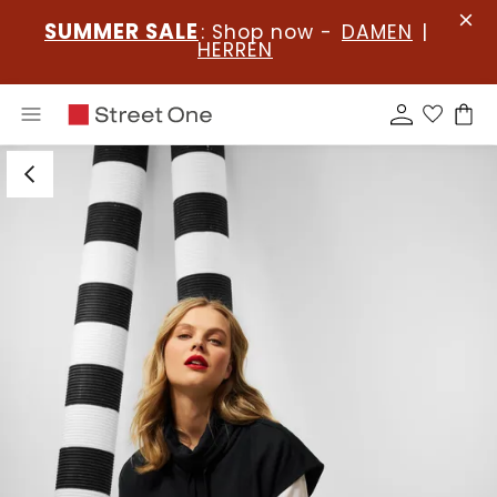
SUMMER SALE
: Shop now -
DAMEN
|
HERREN